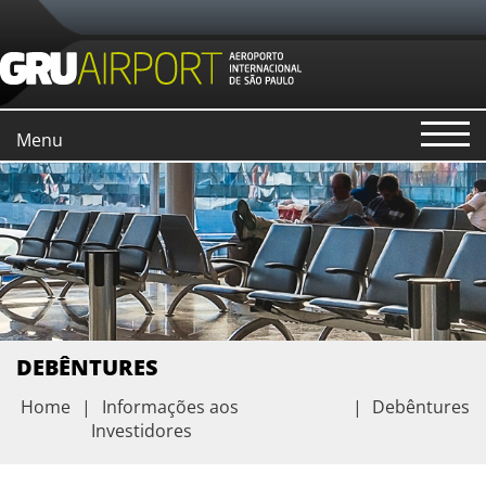
Menu
DEBÊNTURES
Home
|
Informações aos
|
Debêntures
Investidores