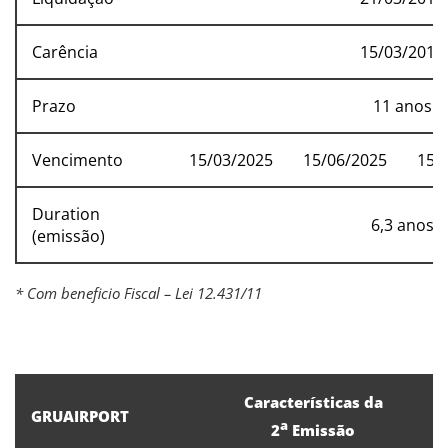
Carência
15/03/2017
Prazo
11 anos
Vencimento
15/03/2025
15/06/2025
15/
Duration
6,3 anos
(emissão)
* Com beneficio Fiscal – Lei 12.431/11
Características da
GRUAIRPORT
a
2
Emissão