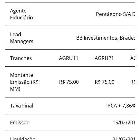
Agente
Pentágono S/A D
Fiduciário
Lead
BB Investimentos, Bradesc
Managers
Tranches
AGRU11
AGRU21
AGR
Montante
Emissão (R$
R$ 75,00
R$ 75,00
R$ 
MM)
Taxa Final
IPCA + 7,86%
Emissão
15/02/2014
Liquidação
21/03/2014