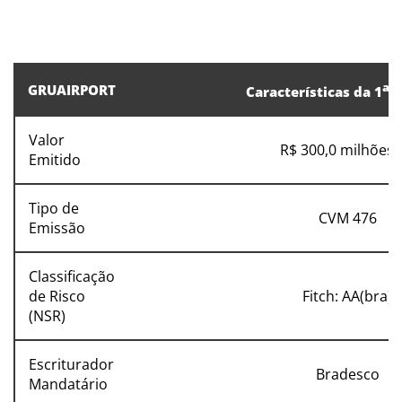
a
GRUAIRPORT
Características da 1
E
Valor
R$ 300,0 milhões (
Emitido
Tipo de
CVM 476
Emissão
Classificação
de Risco
Fitch: AA(bra)
(NSR)
Escriturador
Bradesco
Mandatário