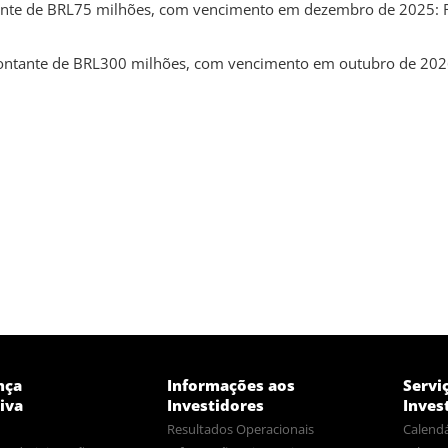
tante de BRL75 milhões, com vencimento em dezembro de 2025: R
montante de BRL300 milhões, com vencimento em outubro de 2026
nça
Informações aos
Servi
iva
Investidores
Inves
Resultados Operacionais
Calendá