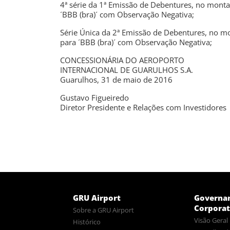
4ª série da 1ª Emissão de Debentures, no mon
´BBB (bra)´ com Observação Negativa;
Série Única da 2ª Emissão de Debentures, no 
para ´BBB (bra)´ com Observação Negativa;
CONCESSIONÁRIA DO AEROPORTO
INTERNACIONAL DE GUARULHOS S.A.
Guarulhos, 31 de maio de 2016
Gustavo Figueiredo
Diretor Presidente e Relações com Investidores
GRU Airport
Governa
Corporat
Sobre a GRU Airport
Visão Geral
Histórico