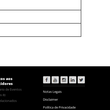
ços aos
tidores
rio de Eventos
Notas Legais
m RI
Disclaimer
elacionados
Política de Privacidade