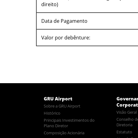
direito)
Data de Pagamento
Valor por debênture:
GRU Airport
Governa
Corporat
Sobre a GRU Airport
Visão Geral
Histórico
Conselho d
Principais Investimentos do
Diretoria
Plano Diretor
Estatuto
Composição Acionária