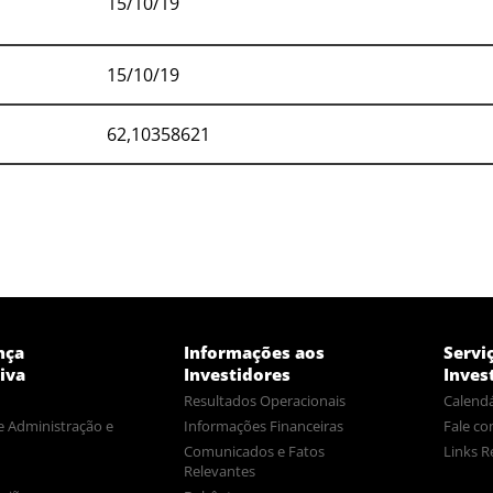
15/10/19
15/10/19
62,10358621
nça
Informações aos
Servi
iva
Investidores
Inves
Resultados Operacionais
Calendá
e Administração e
Informações Financeiras
Fale co
Comunicados e Fatos
Links R
Relevantes