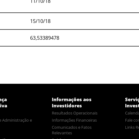
11/10/18
15/10/18
63,53389478
nça
Informações aos
Servi
iva
Investidores
Inves
Resultados Operacionais
Calendá
e Administração e
Informações Financeiras
Fale co
Comunicados e Fatos
Links R
Relevantes