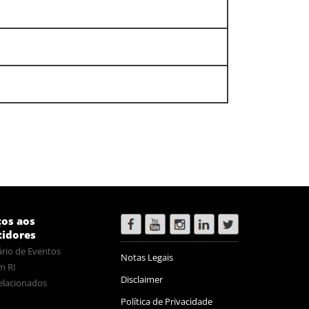
ços aos
tidores
rio de Eventos
Notas Legais
m RI
Disclaimer
elacionados
Política de Privacidade