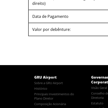
direito)
Data de Pagamento
Valor por debênture:
GRU Airport
Governa
Corporat
Sobre a GRU Airport
Visão Geral
Histórico
Conselho d
Principais Investimentos do
Diretoria
Plano Diretor
Estatuto
Composição Acionária